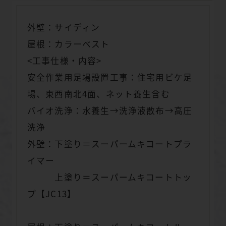
外壁：サイディン
屋根：カラーベスト
<工事仕様・内容>
安全作業用足場設置工事：住宅用ビケ足
場、東西南北4面、ネット養生含む
バイオ洗浄：水養生→洗浄液散布→高圧
洗浄
外壁：下塗り＝スーパームキコートプラ
イマー
上塗り＝スーパームキコートトッ
プ【JC13】