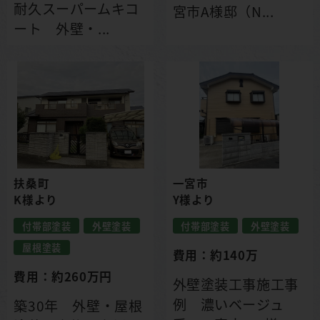
耐久スーパームキコ
宮市A様邸（N...
ート 外壁・...
扶桑町
一宮市
K様より
Y様より
付帯部塗装
外壁塗装
付帯部塗装
外壁塗装
屋根塗装
費用：約140万
費用：約260万円
外壁塗装工事施工事
例 濃いベージュ
築30年 外壁・屋根