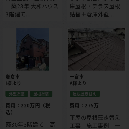
｜築23年 大和ハウス
庫屋根・テラス屋根
3階建て...
貼替＋倉庫外壁...
岩倉市
一宮市
I様より
A様より
外壁塗装
屋根塗装
屋根葺き替え
費用：220万円（税
費用：275万
込）
平屋の屋根葺き替え
築30年3階建て 高
工事 施工事例 一