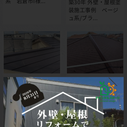
系 岩倉市I様...
築30年 外壁・屋根塗
装施工事例 ベージ
ュ系/ブラ...
北名古屋市
北名古屋市
K様より
O様より
屋根板金カバー
屋根塗装
付帯部塗装
付帯部塗装
費用：約100万
屋根漆喰補修
アスファルトシング
ベランダ防水