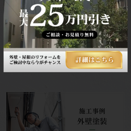
ル屋根塗装・付帯部
費用：約130万円
塗装施工事例 ...
屋根 カバー工法・瓦
漆喰補修・付帯部塗
装施工事例 ...
全55件
1
2
3
4
5
施工事例
外壁塗装