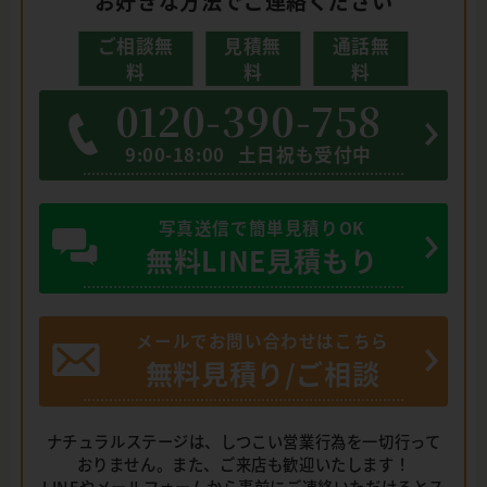
お好きな方法でご連絡ください
ご相談無
見積無
通話無
料
料
料
0120-390-758
9:00-18:00
土日祝も受付中
写真送信で簡単見積りOK
無料LINE見積もり
メールでお問い合わせはこちら
無料見積り/ご相談
ナチュラルステージは、しつこい営業行為を一切行って
おりません。また、ご来店も歓迎いたします！
LINEやメールフォームから事前にご連絡いただけるとス