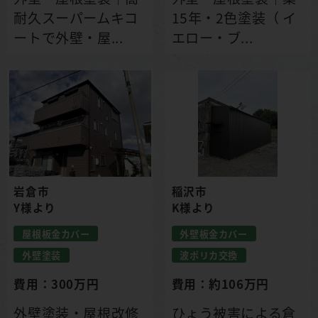
耐久スーパームキコ
15年・2色塗装（ イ
ートで外壁・屋...
エロー・ブ...
岩倉市
稲沢市
Y様より
K様より
屋根板金カバー
外壁板金カバー
外壁塗装
波ポリカ交換
費用：300万円
費用：約106万円
外壁塗装・屋根改修
ひょう被害による倉