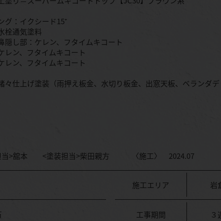
＝スーパームキコートトップ【JC30】ブラウン系
ング：イクシード15⁺
水栓通気塗料
鼻隠し部：ケレン、フタイムキコート
ケレン、フタイムキコート
ケレン、フタイムキコート
諸々仕上げ塗装（雨押え板金、水切り板金、出窓天板、ベランダデ
担当>舘本 <塗装担当>柴田親方 〈施工〉 2024.07
施工エリア
岩
万
工事期間
３