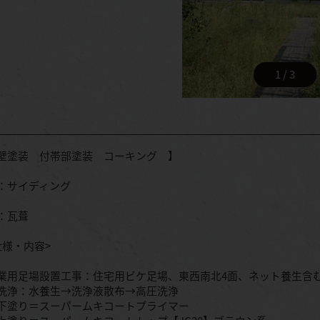
1 / 3
壁塗装 付帯部塗装 コーキング 】
：サイディング
：瓦葺
仕様・内容>
業用足場設置工事：住宅用ビケ足場、東西南北4面、ネット養生含
洗浄：水養生→洗浄液散布→高圧洗浄
下塗り＝スーパームキコートプライマー