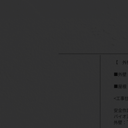
【 外
■外壁
■屋根
<工事
安全作
バイオ
外壁：