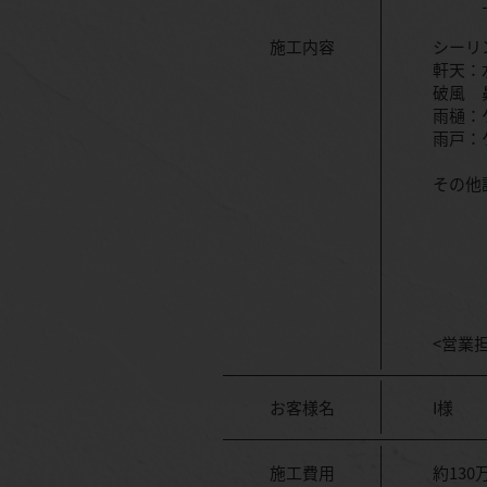
上塗り
施工内容
シーリ
軒天：
破風 
雨樋：
雨戸：
その他
<営業
お客様名
I様
施工費用
約130