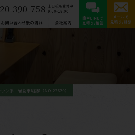
20-390-758
土日祝も受付中
9:00-18:00
メールで
簡単LINEで
見積り/相談
お問い合わせ後の流れ
会社案内
見積り/相談
ン系 岩倉市I様邸（NO.22620）