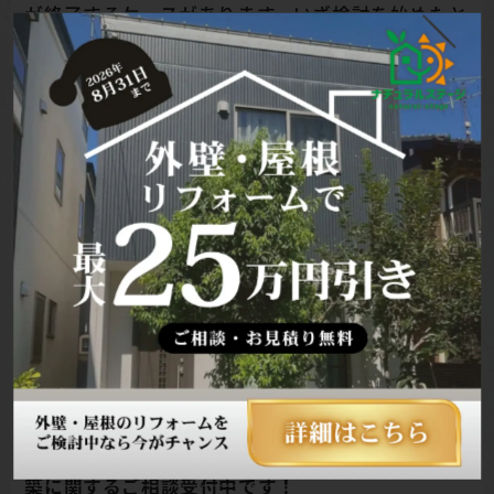
が終了するケースがあります。いざ検討を始めたと
きには、すでに補助金が使えなくなっていた、と
いうことも珍しくありません。
補助金を上手に活用してリフォームを進めたい場合
は、早めに見積もりを取り寄せ、複数の施工会社
を比較・検討しておくことが大切です。事前準備を
進めておくことで、安心して計画を立てることがで
きます。
ナチュラルステージでは、
省エネリフォーム・新
築に関するご相談受付中です！