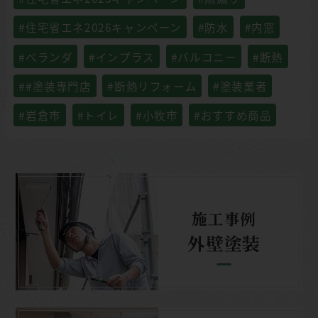
#住宅省エネ2026キャンペーン
#防水
#内窓
#ベランダ
#インプラス
#バルコニー
#断熱
##塗装専門店
#断熱リフォーム
#塗装業者
#岩倉市
#トイレ
#小牧市
#おすすめ商品
施工事例
外壁塗装