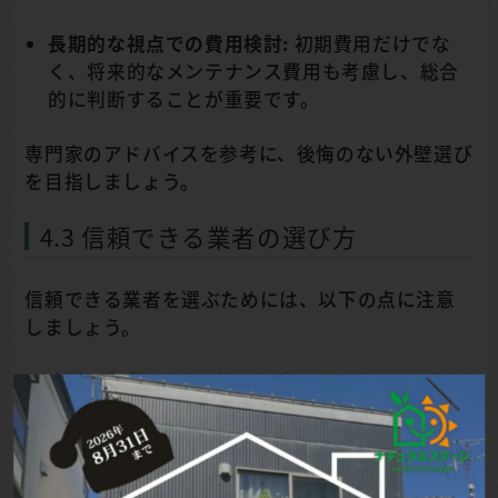
長期的な視点での費用検討:
初期費用だけでな
く、将来的なメンテナンス費用も考慮し、総合
的に判断することが重要です。
専門家のアドバイスを参考に、後悔のない外壁選び
を目指しましょう。
4.3 信頼できる業者の選び方
信頼できる業者を選ぶためには、以下の点に注意
しましょう。
実績と評判:
過去の施工実績や、顧客からの評判
を確認しましょう。ホームページや口コミサイ
トなどを参考に、業者の信頼性を判断します。
提案力:
専門的な知識を持ち、顧客のニーズに合