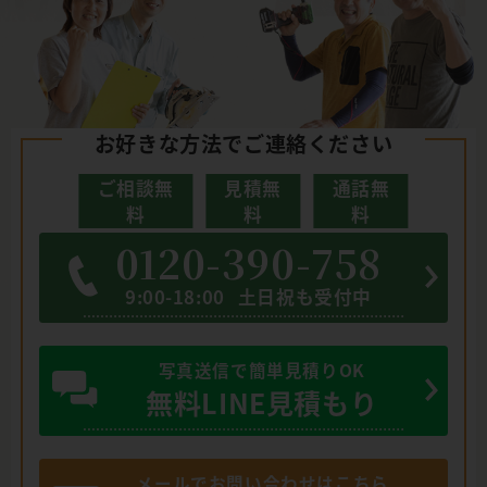
お好きな方法でご連絡ください
ご相談無
見積無
通話無
料
料
料
0120-390-758
9:00-18:00
土日祝も受付中
写真送信で簡単見積りOK
無料LINE見積もり
メールでお問い合わせはこちら