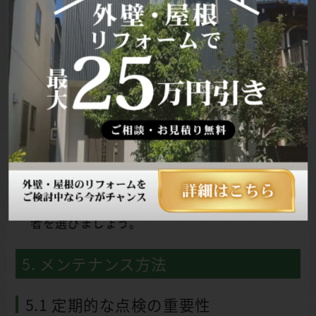
わせた最適な提案をしてくれる業者を選びまし
ょう。複数のプランを提示してくれる業者も良
いでしょう。
見積もりの詳細さ:
見積もりの内容が詳細で、費
用の内訳が明確に記載されているかを確認しま
しょう。不明な点があれば、遠慮なく質問しま
しょう。
保証制度:
万が一の事態に備えて、保証制度が充
実している業者を選びましょう。保証期間や保
証内容を確認し、安心して工事を依頼できる業
者を選びましょう。
5. メンテナンス方法
5.1 定期的な点検の重要性