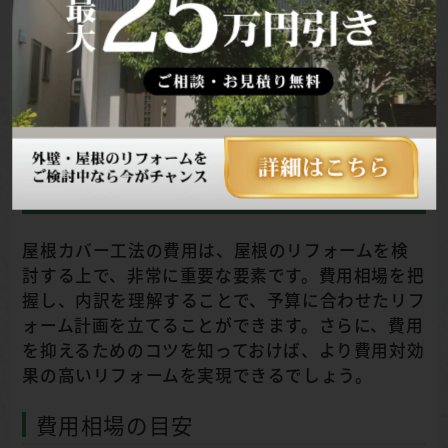
などがあります。屋根カバー工法を行う前に、メン
テナンスにかかる費用や、メンテナンス方法につ
いても確認しておきましょう。適切なメンテナンス
を行うことで、屋根の寿命を延ばし、建物を長く守
ることができます。
屋根カバー工法の費用相場｜内訳と費
用を抑えるコツ
屋根カバー工法の費用は、屋根のリフォームを検
討する上で、非常に重要な要素です。費用相場を把
握し、内訳を理解することで、予算に合わせたリフ
ォーム計画を立てることができます。さらに、費用
を抑えるためのコツを知っておけば、より費用対効
果の高いリフォームを実現できるでしょう。
費用相場の目安