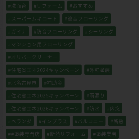
#洗面台
#リフォーム
#おすすめ
#スーパームキコート
#遮音フローリング
#ガイナ
#防音フローリング
#シーリング
#マンション用フローリング
#オリバークリーナー
#住宅省エネ2024キャンペーン
#外壁塗装
#北名古屋市
#補助金
#住宅省エネ2025キャンペーン
#雨漏り
#住宅省エネ2026キャンペーン
#防水
#内窓
#ベランダ
#インプラス
#バルコニー
#断熱
##塗装専門店
#断熱リフォーム
#塗装業者