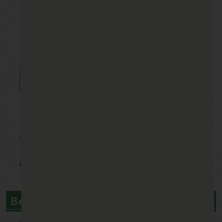
★完工★2018/05
工事完了後の外観です。
外壁は金属サイディングでカバーさせていただ
きました。
屋根は葺き替えました。
Before