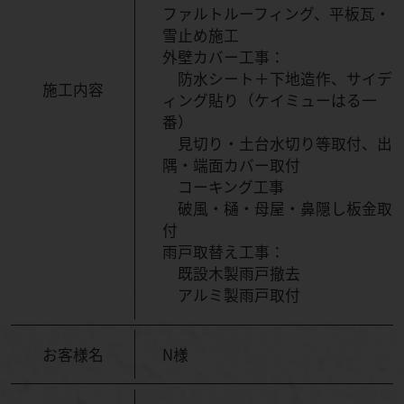
ファルトルーフィング、平板瓦・
雪止め施工
外壁カバー工事：
防水シート＋下地造作、サイデ
施工内容
ィング貼り（ケイミューはる一
番）
見切り・土台水切り等取付、出
隅・端面カバー取付
コーキング工事
破風・樋・母屋・鼻隠し板金取
付
雨戸取替え工事：
既設木製雨戸撤去
アルミ製雨戸取付
お客様名
N様