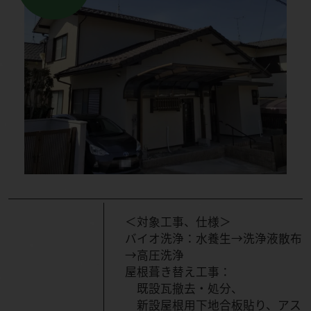
＜対象工事、仕様＞
バイオ洗浄：水養生→洗浄液散布
→高圧洗浄
屋根葺き替え工事：
既設瓦撤去・処分、
新設屋根用下地合板貼り、アス