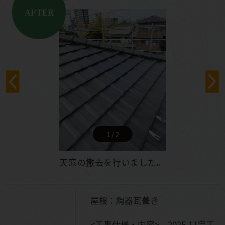
AFTER
1 / 2
天窓の撤去を行いました。
屋根：陶器瓦葺き
<工事仕様・内容> 2025.11完工