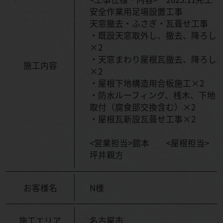
安全作業用足場設置工事
天窓撤去・ふさぎ・瓦葺せ工事
・既設天窓取外し、撤去、降ろし
×2
・天窓まわり屋根瓦撤去、降ろし
施工内容
×2
・屋根下地構造用合板施工×2
・防水ルーフィング、桟木、下地
取付（腐食部交換含む）×2
・屋根瓦新設瓦葺せ工事×2
<営業担当>舘本 <屋根担当>
坪井親方
お客様名
N様
施工エリア
名古屋市