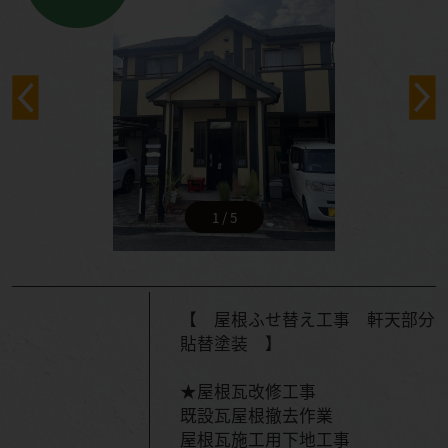
1 / 5
【 屋根ふせ替え工事 軒天部分
貼替塗装 】
★屋根瓦改修工事
既設瓦屋根撤去作業
屋根瓦施工用下地工事