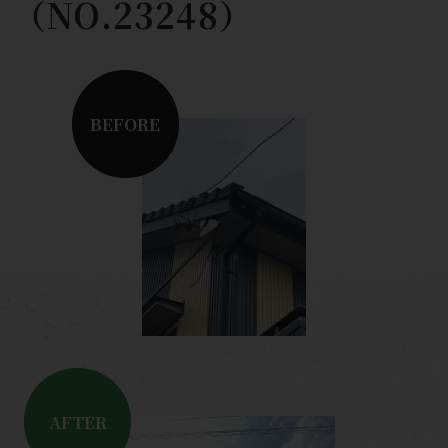
（NO.23248）
BEFORE
AFTER