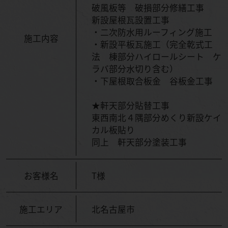
破風板等 破損部分修繕工事
新設屋根瓦設置工事
・二次防水用ルーフィング施工
施工内容
・新設平板瓦施工（完全乾式工
法 棟部分ハイロールシート ケ
ラバ部分水切り含む）
・下屋根取合板金 谷板金工事
★軒天部分貼替工事
東西南北４隅部分めくり新設ケイ
カル板貼り
同上 軒天部分塗装工事
お客様名
T様
施工エリア
北名古屋市