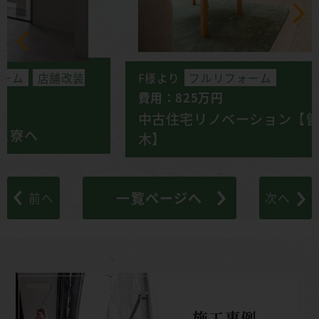
F様より
フルリフォーム
費用：825万円
中古住宅リノベーション【曽野町花ノ
木】
一覧ページへ
前へ
次へ
施工事例