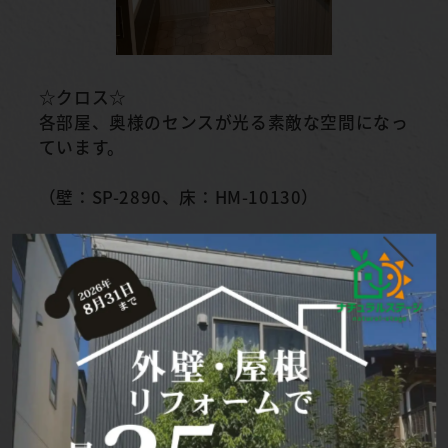
☆クロス☆
各部屋、奥様のセンスが光る素敵な空間になっ
ています。
（壁：SP-2890、床：HM-10130）