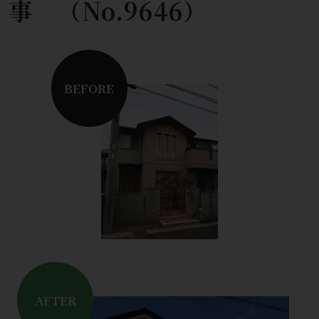
事 （No.9646）
BEFORE
AFTER