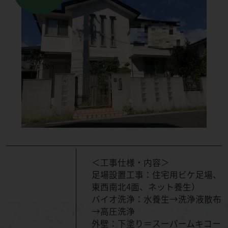
＜工事仕様・内容＞
足場設置工事：住宅用ビケ足場、
東西南北4面、ネット養生）
バイオ洗浄：水養生→洗浄液散布
→高圧洗浄
外壁：下塗り＝スーパームキコー