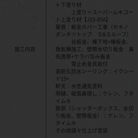
ト下塗り材
上塗り＝スーパームキコー
ト上塗り材【J19-85A】
屋根：板金カバー工事（セキノ
ダンネツトップ Ｓ&Ｓルーフ）
谷板金、棟下地+棟板金、
施工内容
換気棟施工、壁際水切り板金 鼻
先唐草+ケラバ包み板金
雪止め金具取付
高耐久防水シーリング：イクシー
ド15+
軒天：水性通気塗料
雨樋、破風鼻隠し：ケレン、フタ
イムキ
鉄部（シャッターボックス、水切
り板金、壁際板金）：ケレン、フ
タイムキ
その他諸々仕上げ塗装