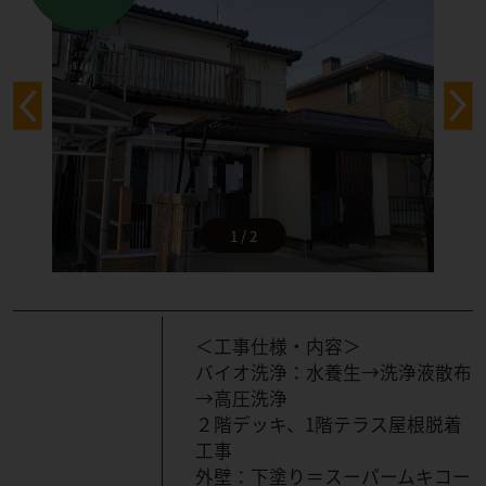
1 / 2
＜工事仕様・内容＞
バイオ洗浄：水養生→洗浄液散布
→高圧洗浄
２階デッキ、1階テラス屋根脱着
工事
外壁：下塗り＝スーパームキコー