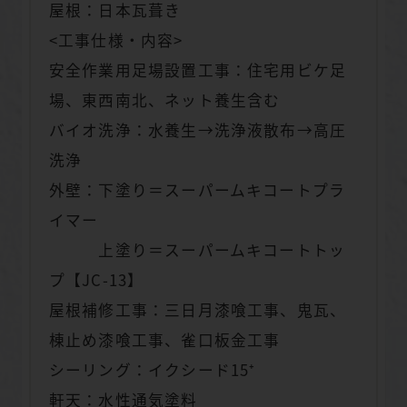
屋根：日本瓦葺き
<工事仕様・内容>
安全作業用足場設置工事：住宅用ビケ足
場、東西南北、ネット養生含む
バイオ洗浄：水養生→洗浄液散布→高圧
洗浄
外壁：下塗り＝スーパームキコートプラ
イマー
上塗り＝スーパームキコートトッ
プ【JC-13】
屋根補修工事：三日月漆喰工事、鬼瓦、
棟止め漆喰工事、雀口板金工事
シーリング：イクシード15⁺
軒天：水性通気塗料