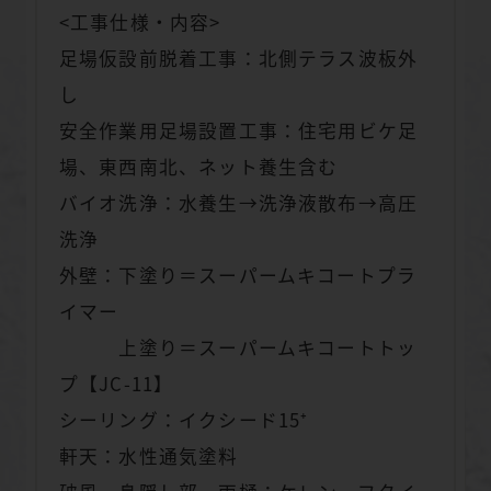
<工事仕様・内容>
足場仮設前脱着工事：北側テラス波板外
し
安全作業用足場設置工事：住宅用ビケ足
場、東西南北、ネット養生含む
バイオ洗浄：水養生→洗浄液散布→高圧
洗浄
外壁：下塗り＝スーパームキコートプラ
イマー
上塗り＝スーパームキコートトッ
プ【JC-11】
シーリング：イクシード15⁺
軒天：水性通気塗料