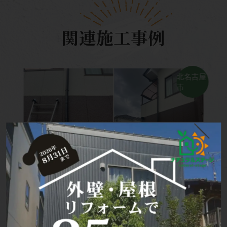
関連施工事例
北名古屋
市
ム
H様より
その他のリフォーム
費用：22万円