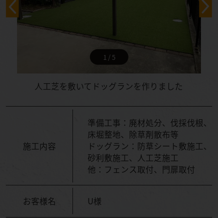
1 / 5
人工芝を敷いてドッグランを作りました
準備工事：廃材処分、伐採伐根、
床堀整地、除草剤散布等
施工内容
ドッグラン：防草シート敷施工、
砂利敷施工、人工芝施工
他：フェンス取付、門扉取付
お客様名
U様