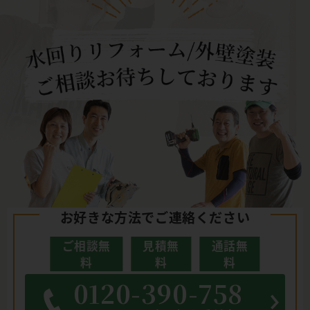
お好きな方法でご連絡ください
ご相談無
見積無
通話無
料
料
料
0120-390-758