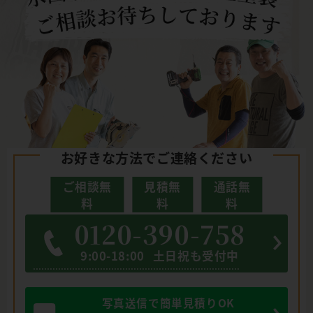
お好きな方法でご連絡ください
ご相談無
見積無
通話無
料
料
料
0120-390-758
9:00-18:00
土日祝も受付中
写真送信で簡単見積りOK