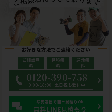
お好きな方法でご連絡ください
ご相談無
見積無
通話無
料
料
料
0120-390-758
9:00-18:00
土日祝も受付中
写真送信で簡単見積りOK
無料LINE見積もり